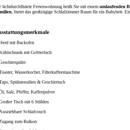
e lichtdurchflutete Ferienwohnung heißt Sie mit einem
umlaufenden B
milien
, bietet das großzügige Schlafzimmer Raum für ein Babybett. E
usstattungsmerkmale
Herd mit Backofen
Kühlschrank mit Gefrierfach
Geschirrspüler
Toaster, Wasserkocher, Filterkaffeemaschine
Taps, Spülutensilien & Geschirrtuch
Öl, Salz, Pfeffer, Kaffeepulver
Großer Tisch mit 6 Stühlen
Ausziehbare Schlafcouch
Zugang zum Balkon