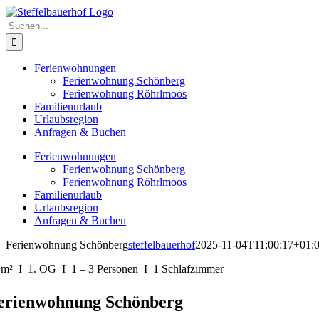
Zum
Inhalt
Suche
springen
nach:
Ferienwohnungen
Ferienwohnung Schönberg
Ferienwohnung Röhrlmoos
Familienurlaub
Urlaubsregion
Anfragen & Buchen
Ferienwohnungen
Ferienwohnung Schönberg
Ferienwohnung Röhrlmoos
Familienurlaub
Urlaubsregion
Anfragen & Buchen
Ferienwohnung Schönberg
steffelbauerhof
2025-11-04T11:00:17+01:
 m² I 1. OG I 1 – 3 Personen I 1 Schlafzimmer
erienwohnung Schönberg