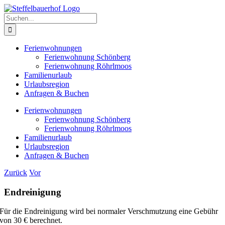
Zum
Inhalt
Suche
springen
nach:
Ferienwohnungen
Ferienwohnung Schönberg
Ferienwohnung Röhrlmoos
Familienurlaub
Urlaubsregion
Anfragen & Buchen
Ferienwohnungen
Ferienwohnung Schönberg
Ferienwohnung Röhrlmoos
Familienurlaub
Urlaubsregion
Anfragen & Buchen
Zurück
Vor
Endreinigung
Für die Endreinigung wird bei normaler Verschmutzung eine Gebühr
von 30 € berechnet.