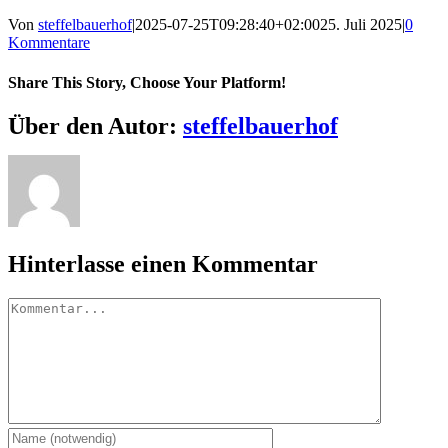
Von
steffelbauerhof
|
2025-07-25T09:28:40+02:00
25. Juli 2025
|
0
Kommentare
Share This Story, Choose Your Platform!
Facebook
X
Reddit
LinkedIn
WhatsApp
Telegram
Tumblr
Pinterest
Vk
Xing
E-
Über den Autor:
steffelbauerhof
Mail
Hinterlasse einen Kommentar
Kommentar